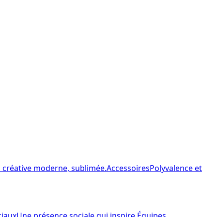
n créative moderne, sublimée.
Accessoires
Polyvalence et
ciaux
Une présence sociale qui inspire.
Équipes