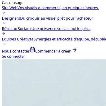
Cas d'usage
Site Web
Vos visuels e-commerce, en quelques heures.
Designers
Du croquis au visuel prêt pour l'acheteur.
Réseaux Sociaux
Une présence sociale qui inspire.
Équipes Créatives
Synergies et efficacité d'équipe, décuplé
Nous contacter
Commencer à créer
Se connecter