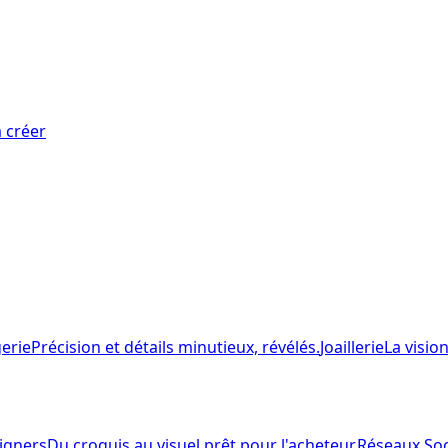
 créer
erie
Précision et détails minutieux, révélés.
Joaillerie
La visio
igners
Du croquis au visuel prêt pour l'acheteur.
Réseaux So