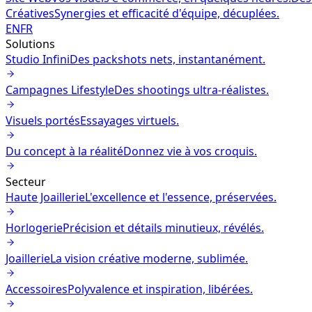
Créatives
Synergies et efficacité d'équipe, décuplées.
EN
FR
Solutions
Studio Infini
Des packshots nets, instantanément.
Campagnes Lifestyle
Des shootings ultra-réalistes.
Visuels portés
Essayages virtuels.
Du concept à la réalité
Donnez vie à vos croquis.
Secteur
Haute Joaillerie
L'excellence et l'essence, préservées.
Horlogerie
Précision et détails minutieux, révélés.
Joaillerie
La vision créative moderne, sublimée.
Accessoires
Polyvalence et inspiration, libérées.