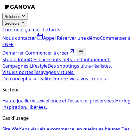
Solutions
Secteurs
Comment ça marche
Tarifs
Nous contacter
Appel
Réserver une démo
Commencer à
EN
FR
Démarrer
Commencer à créer
Studio Infini
Des packshots nets, instantanément.
Campagnes Lifestyle
Des shootings ultra-réalistes.
Visuels portés
Essayages virtuels.
Du concept à la réalité
Donnez vie à vos croquis.
Secteur
Haute Joaillerie
L'excellence et l'essence, préservées.
Horlog
inspiration, libérées.
Cas d'usage
Site Web
Vos visuels e-commerce, en quelques heures.
Des