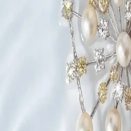
Créatives
Synergies et efficacité d'équipe, décuplées.
EN
FR
Solutions
Studio Infini
Des packshots nets, instantanément.
Campagnes Lifestyle
Des shootings ultra-réalistes.
Visuels portés
Essayages virtuels.
Du concept à la réalité
Donnez vie à vos croquis.
Secteur
Haute Joaillerie
L'excellence et l'essence, préservées.
Horlogerie
Précision et détails minutieux, révélés.
Joaillerie
La vision créative moderne, sublimée.
Accessoires
Polyvalence et inspiration, libérées.