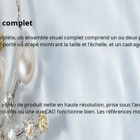
l complet
 complète, un ensemble visuel complet comprend un ou deux
el porté ou drapé montrant la taille et l'échelle, et un cad
e photo de produit nette en haute résolution, prise sous l'a
n croquis ou une vue CAO fonctionne bien. Les références mo