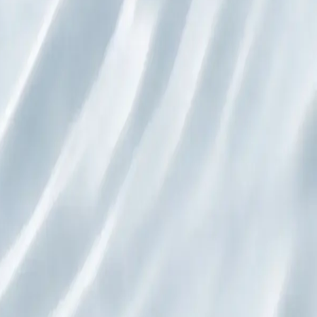
des échantillons.
enus éditoriaux.