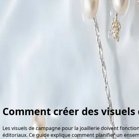
Cas d'usage
Site Web
Vos visuels e-commerce, en quelques heures.
Designers
Du croquis au visuel prêt pour l'acheteur.
Réseaux Sociaux
Une présence sociale qui inspire.
Équipes Créatives
Synergies et efficacité d'équipe, décuplé
Nous contacter
Commencer à créer
Se connecter
Retour aux guides
Guide
Comment créer des visuels 
Les visuels de campagne pour la joaillerie doivent foncti
éditoriaux. Ce guide explique comment planifier un ensem