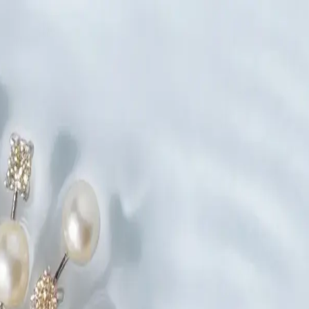
 créer
erie
Précision et détails minutieux, révélés.
Joaillerie
La visio
igners
Du croquis au visuel prêt pour l'acheteur.
Réseaux So