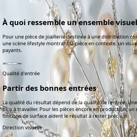
Ensemble de sorties complet
À quoi ressemble un ensemble visue
Pour une pièce de joaillerie destinée à une distribution
une scène lifestyle montrant la pièce en contexte, un visu
payants.
Qualité d'entrée
Partir des bonnes entrées
La qualité du résultat dépend de la qualité de l'entrée. Un
plus à travailler. Pour les pièces encore en production, u
finitions de surface aident le résultat à rester précis.
Direction visuelle