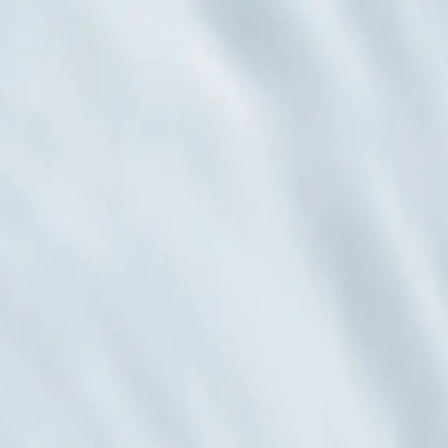
n créative moderne, sublimée.
Accessoires
Polyvalence et
ciaux
Une présence sociale qui inspire.
Équipes