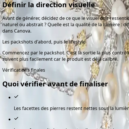
Définir la direction visuelle
Avant de générer, décidez de ce que le visuel doit ressent
naturel ou abstrait ? Quelle est la qualité de la lumière :
dans Canova.
Les packshots d'abord, puis le lifestyle
Commencez par le packshot. C'est la sortie la plus contrôlé
suivent plus facilement car le produit est déjà calibré.
Vérifications finales
Quoi vérifier avant de finaliser
Les facettes des pierres restent nettes sous la lumi