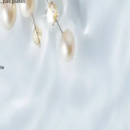
, pas plates
le
rie, du teasing aux assets e-commerce et campagne.