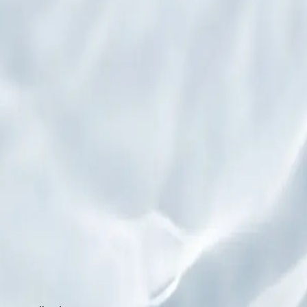
visuels de campagne aboutis avant même la disponibilité 
ie ambiance. Pensé pour les campagnes, lancements et cont