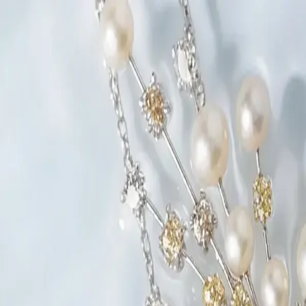
Solutions
Secteurs
Comment ça marche
Tarifs
Nous contacter
Appel
Réserver une démo
Commencer à
EN
FR
Démarrer
Commencer à créer
Studio Infini
Des packshots nets, instantanément.
Campagnes Lifestyle
Des shootings ultra-réalistes.
Visuels portés
Essayages virtuels.
Du concept à la réalité
Donnez vie à vos croquis.
Secteur
Haute Joaillerie
L'excellence et l'essence, préservées.
Horlog
inspiration, libérées.
Cas d'usage
Site Web
Vos visuels e-commerce, en quelques heures.
Des