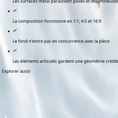
Les surfaces métal paraissent polies et volumineuses
La composition fonctionne en 1:1, 4:5 et 16:9
Le fond n'entre pas en concurrence avec la pièce
Les éléments articulés gardent une géométrie crédib
Explorer aussi
Guide Lancement Collection
Un plan visuel clair pour lancer une collection de joaille
Explorer