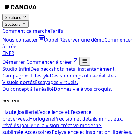
Solutions
Secteurs
Comment ça marche
Tarifs
Nous contacter
Appel
Réserver une démo
Commencer
à créer
EN
FR
Démarrer
Commencer à créer
Studio Infini
Des packshots nets, instantanément.
Campagnes Lifestyle
Des shootings ultra-réalistes.
Visuels portés
Essayages virtuels.
Du concept à la réalité
Donnez vie à vos croquis.
Secteur
Haute Joaillerie
L'excellence et l'essence,
préservées.
Horlogerie
Précision et détails minutieux,
révélés.
Joaillerie
La vision créative moderne,
sublimée.
Accessoires
Polyvalence et inspiration, libérées.