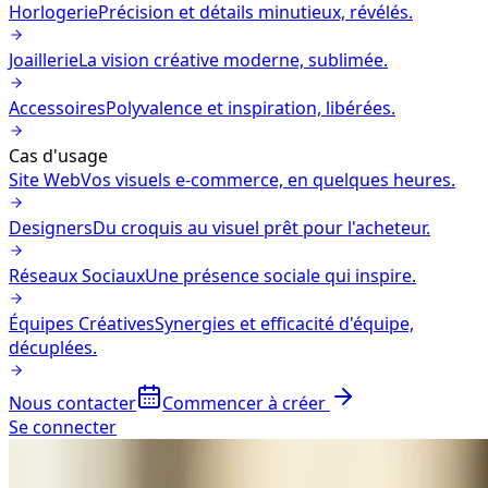
Horlogerie
Précision et détails minutieux, révélés.
Joaillerie
La vision créative moderne, sublimée.
Accessoires
Polyvalence et inspiration, libérées.
Cas d'usage
Site Web
Vos visuels e-commerce, en quelques heures.
Designers
Du croquis au visuel prêt pour l'acheteur.
Réseaux Sociaux
Une présence sociale qui inspire.
Équipes Créatives
Synergies et efficacité d'équipe,
décuplées.
Nous contacter
Commencer à créer
Se connecter