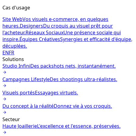
Cas d'usage
Site Web
Vos visuels e-commerce, en quelques
heures.
Designers
Du croquis au visuel prêt pour
l'acheteur.
Réseaux Sociaux
Une présence sociale qui
inspire.
Équipes Créatives
Synergies et efficacité d'équipe,
décuplées.
EN
FR
Solutions
Studio Infini
Des packshots nets, instantanément.
Campagnes Lifestyle
Des shootings ultra-réalistes.
Visuels portés
Essayages virtuels.
Du concept à la réalité
Donnez vie à vos croquis.
Secteur
Haute Joaillerie
L'excellence et l'essence, préservées.