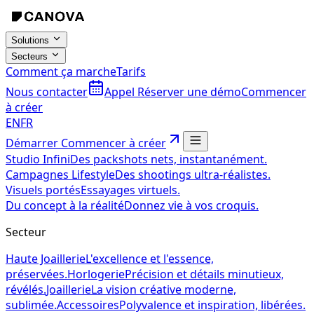
Solutions
Secteurs
Comment ça marche
Tarifs
Nous contacter
Appel
Réserver une démo
Commencer
à créer
EN
FR
Démarrer
Commencer à créer
Studio Infini
Des packshots nets, instantanément.
Campagnes Lifestyle
Des shootings ultra-réalistes.
Visuels portés
Essayages virtuels.
Du concept à la réalité
Donnez vie à vos croquis.
Secteur
Haute Joaillerie
L'excellence et l'essence,
préservées.
Horlogerie
Précision et détails minutieux,
révélés.
Joaillerie
La vision créative moderne,
sublimée.
Accessoires
Polyvalence et inspiration, libérées.