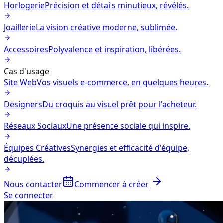
Horlogerie
Précision et détails minutieux, révélés.
Joaillerie
La vision créative moderne, sublimée.
Accessoires
Polyvalence et inspiration, libérées.
Cas d'usage
Site Web
Vos visuels e-commerce, en quelques heures.
Designers
Du croquis au visuel prêt pour l'acheteur.
Réseaux Sociaux
Une présence sociale qui inspire.
Équipes Créatives
Synergies et efficacité d'équipe,
décuplées.
Nous contacter
Commencer à créer
Se connecter