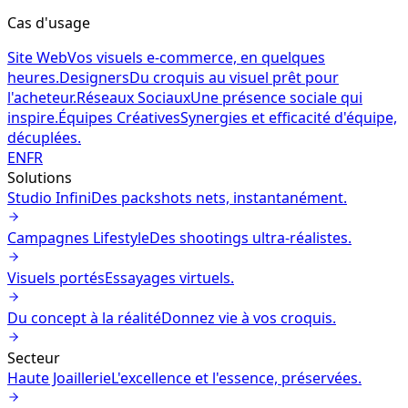
Cas d'usage
Site Web
Vos visuels e-commerce, en quelques
heures.
Designers
Du croquis au visuel prêt pour
l'acheteur.
Réseaux Sociaux
Une présence sociale qui
inspire.
Équipes Créatives
Synergies et efficacité d'équipe,
décuplées.
EN
FR
Solutions
Studio Infini
Des packshots nets, instantanément.
Campagnes Lifestyle
Des shootings ultra-réalistes.
Visuels portés
Essayages virtuels.
Du concept à la réalité
Donnez vie à vos croquis.
Secteur
Haute Joaillerie
L'excellence et l'essence, préservées.