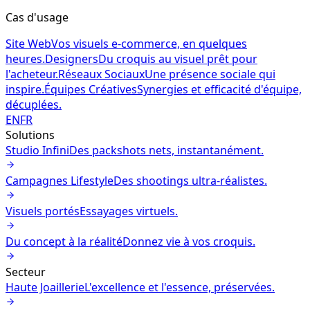
Cas d'usage
Site Web
Vos visuels e-commerce, en quelques
heures.
Designers
Du croquis au visuel prêt pour
l'acheteur.
Réseaux Sociaux
Une présence sociale qui
inspire.
Équipes Créatives
Synergies et efficacité d'équipe,
décuplées.
EN
FR
Solutions
Studio Infini
Des packshots nets, instantanément.
Campagnes Lifestyle
Des shootings ultra-réalistes.
Visuels portés
Essayages virtuels.
Du concept à la réalité
Donnez vie à vos croquis.
Secteur
Haute Joaillerie
L'excellence et l'essence, préservées.