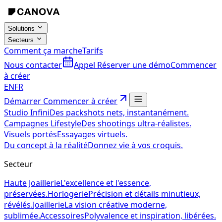
Solutions
Secteurs
Comment ça marche
Tarifs
Nous contacter
Appel
Réserver une démo
Commencer
à créer
EN
FR
Démarrer
Commencer à créer
Studio Infini
Des packshots nets, instantanément.
Campagnes Lifestyle
Des shootings ultra-réalistes.
Visuels portés
Essayages virtuels.
Du concept à la réalité
Donnez vie à vos croquis.
Secteur
Haute Joaillerie
L'excellence et l'essence,
préservées.
Horlogerie
Précision et détails minutieux,
révélés.
Joaillerie
La vision créative moderne,
sublimée.
Accessoires
Polyvalence et inspiration, libérées.