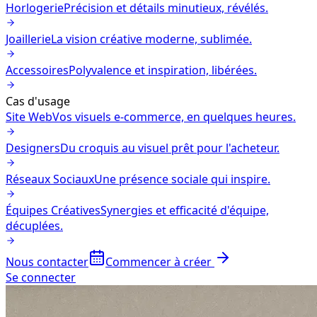
Horlogerie
Précision et détails minutieux, révélés.
Joaillerie
La vision créative moderne, sublimée.
Accessoires
Polyvalence et inspiration, libérées.
Cas d'usage
Site Web
Vos visuels e-commerce, en quelques heures.
Designers
Du croquis au visuel prêt pour l'acheteur.
Réseaux Sociaux
Une présence sociale qui inspire.
Équipes Créatives
Synergies et efficacité d'équipe,
décuplées.
Nous contacter
Commencer à créer
Se connecter